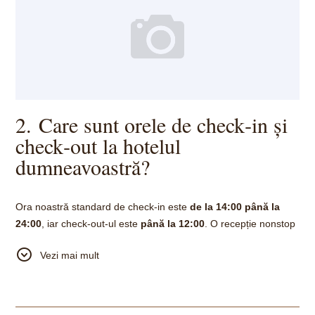
2. Care sunt orele de check‑in și
check‑out la hotelul
dumneavoastră?
Ora noastră standard de check‑in este
de la 14:00 până la
24:00
, iar check‑out‑ul este
până la 12:00
. O recepție nonstop
este întotdeauna disponibilă — chiar dacă planurile de călătorie
Vezi mai mult
se schimbă neașteptat, suntem aici pentru a vă ajuta la orice
oră.