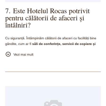
7. Este Hotelul Rocas potrivit
pentru călătorii de afaceri și
întâlniri?
Cu siguranță. Întâmpinăm călătorii de afaceri cu facilități bine
gândite, cum ar fi
săli de conferințe, servicii de copiere și
fax, birou în cameră
și un mediu profesional care încurajează
Vezi mai mult
atât productivitatea, cât și relaxarea. Locația noastră liniștită,
dar centrală, ne face o alegere de încredere pentru șederile de
lucru.