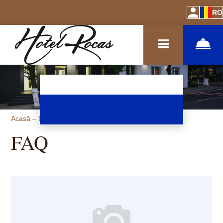
RO
Acasă
–
Despre hotel
–
Informații
FAQ