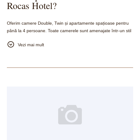
Rocas Hotel?
Oferim camere Double, Twin și apartamente spațioase pentru
până la 4 persoane. Toate camerele sunt amenajate într-un stil
minimalist modern și includ Wi-Fi, aer condiționat și facilități
Vezi mai mult
pentru un sejur confortabil.