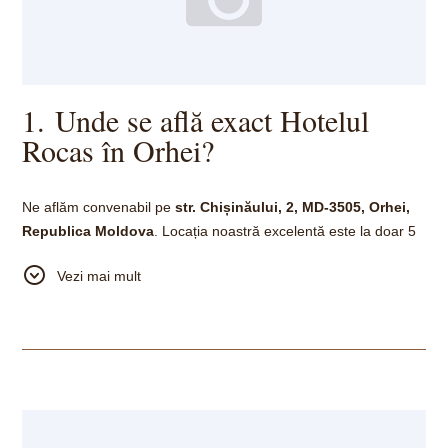
1. Unde se află exact Hotelul
Rocas în Orhei?
Ne aflăm convenabil pe
str. Chișinăului, 2, MD‑3505, Orhei,
Republica Moldova
. Locația noastră excelentă este la doar 5
minute de mers pe jos de centrul vibrant al orașului, oferind
Vezi mai mult
acces ușor la magazine, restaurante și atracții locale, în timp ce
hotelul rămâne un loc liniștit pentru un somn odihnitor.