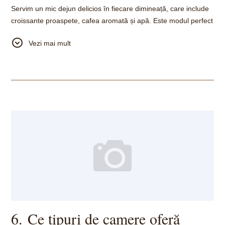
Servim un mic dejun delicios în fiecare dimineață, care include
croissante proaspete, cafea aromată și apă. Este modul perfect
de a vă începe ziua, fie că plecați să explorați Orheiul sau să
Vezi mai mult
călătoriți mai departe.
6. Ce tipuri de camere oferă