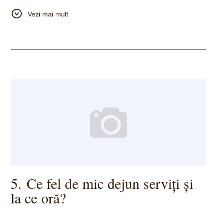
Cu toate acestea, oaspeții recomandă în mod constant
Vezi mai mult
excelentul
„Select Lounge”
din apropiere și alte opțiuni de luat
masa la doar câțiva pași de hotel. Personalul nostru este
întotdeauna bucuros să ofere recomandări personale ori de
câte ori întrebați.
5. Ce fel de mic dejun serviți și
la ce oră?