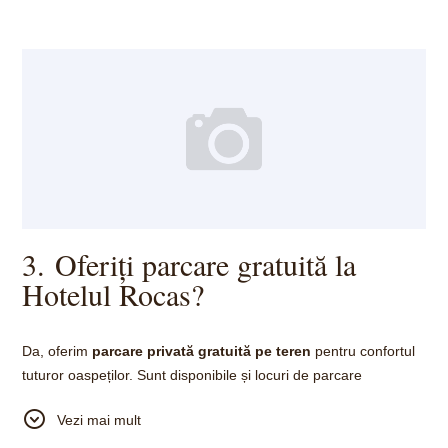
3. Oferiți parcare gratuită la
Hotelul Rocas?
Da, oferim
parcare privată gratuită pe teren
pentru confortul
tuturor oaspeților. Sunt disponibile și locuri de parcare
accesibile pentru persoanele cu dizabilități — nu trebuie să vă
Vezi mai mult
faceți griji cu privire la găsirea unui loc sigur când sosiți cu
mașina dumneavoastră.