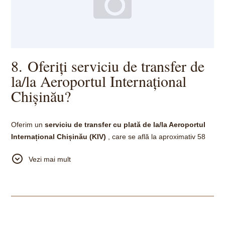
8. Oferiți serviciu de transfer de
la/la Aeroportul Internațional
Chișinău?
Oferim un
serviciu de transfer cu plată de la/la Aeroportul
Internațional Chișinău (KIV)
, care se află la aproximativ 58
km de hotel. Pur și simplu contactați recepția noastră nonstop
Vezi mai mult
în avans și vă vom ajuta să aranjam un transport confortabil
pentru dumneavoastră.