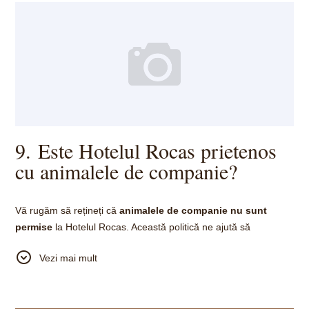
9. Este Hotelul Rocas prietenos
cu animalele de companie?
Vă rugăm să rețineți că
animalele de companie nu sunt
permise
la Hotelul Rocas. Această politică ne ajută să
menținem standardele înalte de curățenie și confort pe care toți
Vezi mai mult
oaspeții noștri le apreciază și le așteaptă.